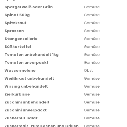
Spargel weiß oder Grün
Gemüse
Spinat 500g
Gemüse
Spitzkraut
Gemüse
Sprossen
Gemüse
Stangensellerie
Gemüse
Süßkartoffel
Gemüse
Tomaten unbehandelt 1kg
Gemüse
Tomaten unverpackt
Gemüse
Wassermelone
Obst
Weißkraut unbehandelt
Gemüse
Wirsing unbehandelt
Gemüse
Zierkürbisse
Gemüse
Zucchini unbehandelt
Gemüse
Zucchini unverpackt
Gemüse
Zuckerhut Salat
Gemüse
Zuckermais, zum Kochen und Grillen
Gemüse