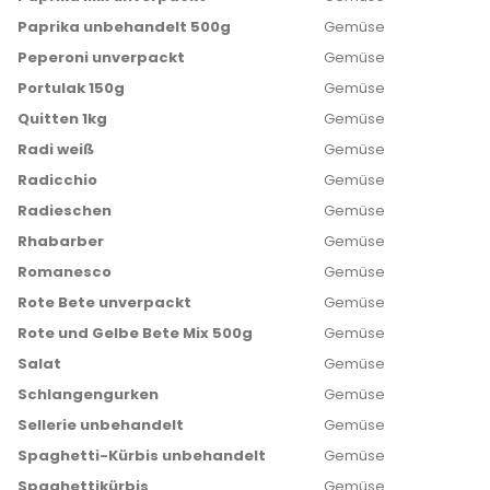
Paprika unbehandelt 500g
Gemüse
Peperoni unverpackt
Gemüse
Portulak 150g
Gemüse
Quitten 1kg
Gemüse
Radi weiß
Gemüse
Radicchio
Gemüse
Radieschen
Gemüse
Rhabarber
Gemüse
Romanesco
Gemüse
Rote Bete unverpackt
Gemüse
Rote und Gelbe Bete Mix 500g
Gemüse
Salat
Gemüse
Schlangengurken
Gemüse
Sellerie unbehandelt
Gemüse
Spaghetti-Kürbis unbehandelt
Gemüse
Spaghettikürbis
Gemüse