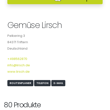
Gemüse Lirsch
Pelkering 3
84371 Triftern
Deutschland
+498562870
info@lirsch.de
www.lirsch.de
ROUTENPLANER
TELEFON
E-MAIL
80 Produkte