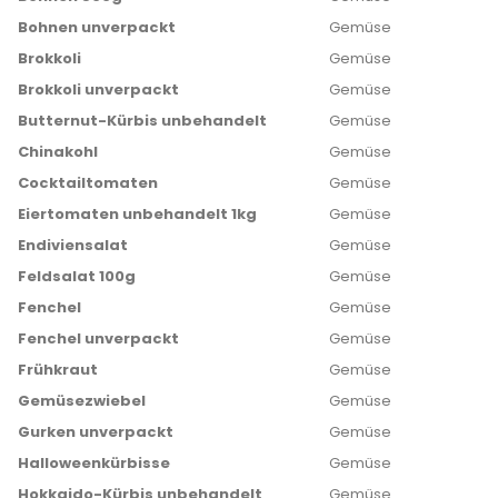
Bohnen unverpackt
Gemüse
Brokkoli
Gemüse
Brokkoli unverpackt
Gemüse
Butternut-Kürbis unbehandelt
Gemüse
Chinakohl
Gemüse
Cocktailtomaten
Gemüse
Eiertomaten unbehandelt 1kg
Gemüse
Endiviensalat
Gemüse
Feldsalat 100g
Gemüse
Fenchel
Gemüse
Fenchel unverpackt
Gemüse
Frühkraut
Gemüse
Gemüsezwiebel
Gemüse
Gurken unverpackt
Gemüse
Halloweenkürbisse
Gemüse
Hokkaido-Kürbis unbehandelt
Gemüse