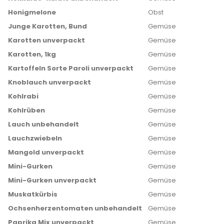
Honigmelone
Obst
Junge Karotten, Bund
Gemüse
Karotten unverpackt
Gemüse
Karotten, 1kg
Gemüse
Kartoffeln Sorte Paroli unverpackt
Gemüse
Knoblauch unverpackt
Gemüse
Kohlrabi
Gemüse
Kohlrüben
Gemüse
Lauch unbehandelt
Gemüse
Lauchzwiebeln
Gemüse
Mangold unverpackt
Gemüse
Mini-Gurken
Gemüse
Mini-Gurken unverpackt
Gemüse
Muskatkürbis
Gemüse
Ochsenherzentomaten unbehandelt
Gemüse
Paprika Mix unverpackt
Gemüse