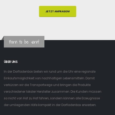
JETZT ANFRAGEN!
Born to be vorn!
ÜBER UNS
In der Dorfladenbox bieten wir rund um die Uhr eine regionale
Einkaufsmöglichkeit von nachhaltigen Lebensmitteln. Damit
verkürzen wir die Transportwege und bringen die Produkte
verschiedener lokaler Hersteller zusammen. Die Kunden müssen
so nicht von Hof zu Hof fahren, sondern können alle Erzeugnisse
der umliegenden Höfe kompakt in der Dorfladenbox erwerben.