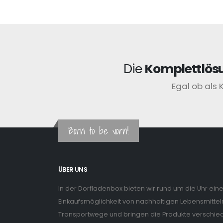
Die
Komplettlös
Egal ob als 
Born to be vorn!
ÜBER UNS
In der Dorfladenbox bieten wir rund um die Uhr ein
Einkaufsmöglichkeit von nachhaltigen Lebensmitteln
Transportwege und bringen die Produkte verschiede