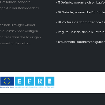
Hof fahren, sondern
» 11 Gründe, warum sich einkaufe
mpakt in der Dorfladenbox
» 10 Gründe, warum die Dorflade
» 10 Vorteile der Dorfladenbox fü
e kleinen Erzeuger wieder
 qualitativ hochwertigen
» 12 gute Gründe sich als Betrei
 smarte technische Lösungen
» steuerfreie Lebensmittelgutsch
wand für Betreiber,