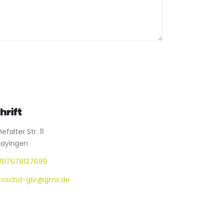
hrift
efalter Str. 11
ayingen
917678137699
koschd-gbr@gmx.de