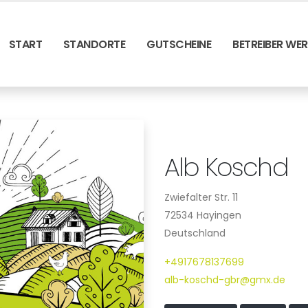
START
STANDORTE
GUTSCHEINE
BETREIBER WE
Alb Koschd
Zwiefalter Str. 11
72534 Hayingen
Deutschland
+4917678137699
alb-koschd-gbr@gmx.de