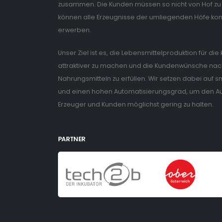
zusammen. Die Kunden müssen so nicht von Hof zu 
können alle Erzeugnisse der umliegenden Höfe ko
erwerben.
Unser Ziel ist es, die Lebensmittelproduktion für di
attraktiver zu machen und die Kundenwünsche nach
Nahrungsmitteln zu erfüllen. Wir setzen dabei auf
und einen hohen Automatisierungsgrad, um den Auf
Erzeuger und Kunden möglichst gering zu halten.
PARTNER