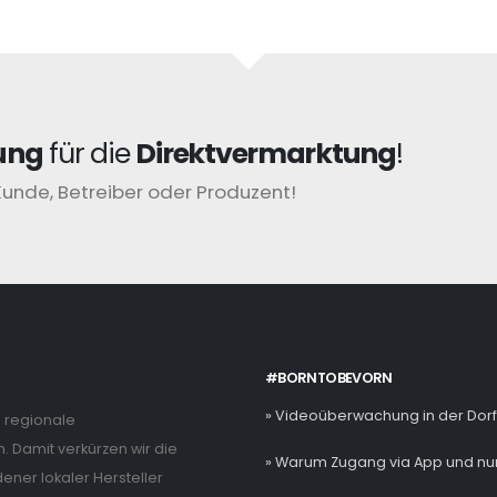
ung
für die
Direktvermarktung
!
Kunde, Betreiber oder Produzent!
#BORNTOBEVORN
» Videoüberwachung in der Dor
e regionale
. Damit verkürzen wir die
» Warum Zugang via App und nur
ner lokaler Hersteller