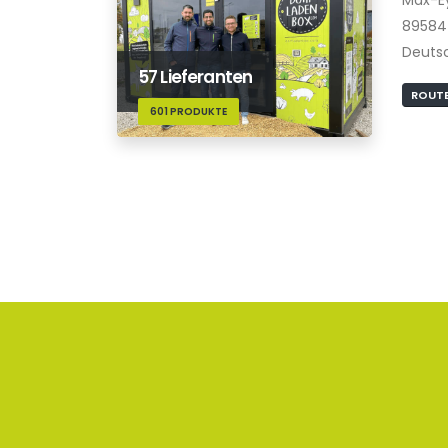
89584
Deuts
57 Lieferanten
ROUTE
601 PRODUKTE