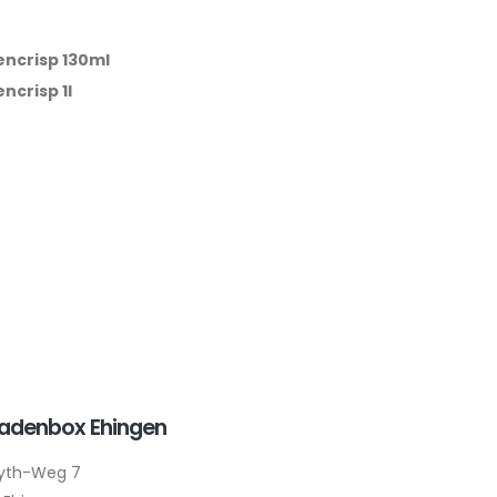
encrisp 130ml
ncrisp 1l
ladenbox Ehingen
yth-Weg 7