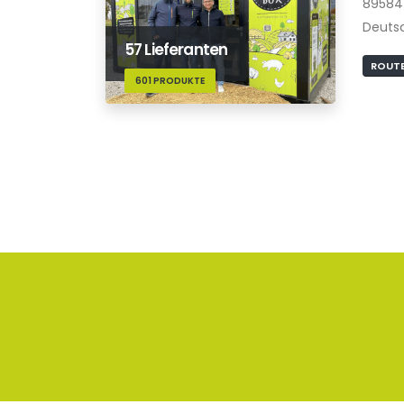
89584
Deuts
57 Lieferanten
ROUTE
601 PRODUKTE