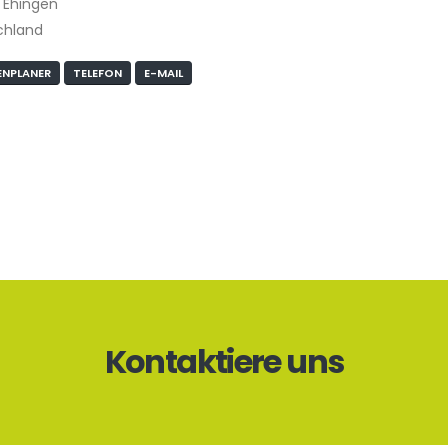
 Ehingen
chland
NPLANER
TELEFON
E-MAIL
Kontaktiere uns