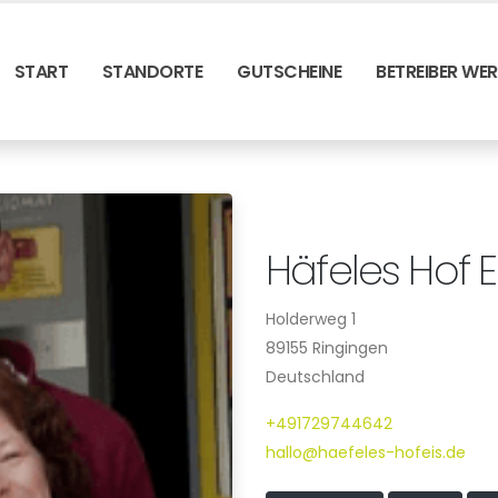
START
STANDORTE
GUTSCHEINE
BETREIBER WE
Häfeles Hof E
Holderweg 1
89155 Ringingen
Deutschland
+491729744642
hallo@haefeles-hofeis.de