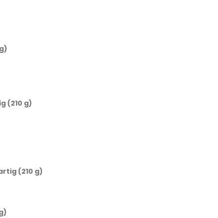
g)
g (210 g)
rtig (210 g)
g)