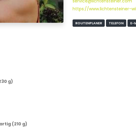
service@lichtensteiner.com
https://www.lichtensteiner-w
ROUTENPLANER
TELEFON
E-
230 g)
rtig (210 g)