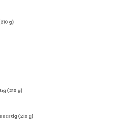
210 g)
)
ig (210 g)
eartig (210 g)