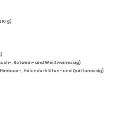
210 g)
g)
lauch-, Rotwein- und Weißweinessig)
 Himbeer-, Holunderblüten- und Quittenessig)