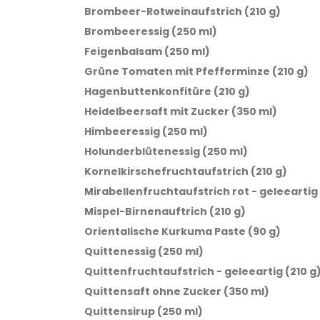
Brombeer-Rotweinaufstrich (210 g)
Brombeeressig (250 ml)
Feigenbalsam (250 ml)
Grüne Tomaten mit Pfefferminze (210 g)
Hagenbuttenkonfitüre (210 g)
Heidelbeersaft mit Zucker (350 ml)
Himbeeressig (250 ml)
Holunderblütenessig (250 ml)
Kornelkirschefruchtaufstrich (210 g)
Mirabellenfruchtaufstrich rot - geleeartig 
Mispel-Birnenauftrich (210 g)
Orientalische Kurkuma Paste (90 g)
Quittenessig (250 ml)
Quittenfruchtaufstrich - geleeartig (210 g
Quittensaft ohne Zucker (350 ml)
Quittensirup (250 ml)