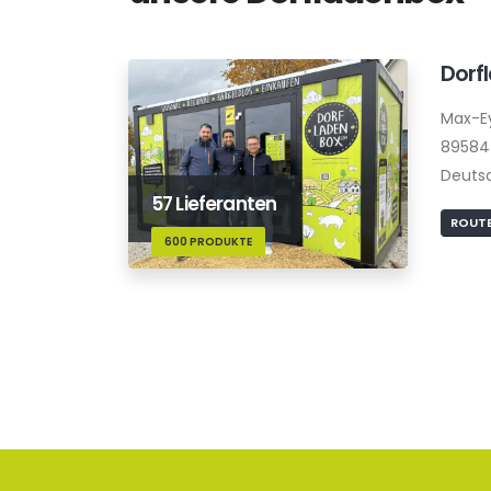
Dorf
Max-E
89584
Deuts
57 Lieferanten
ROUTE
600 PRODUKTE