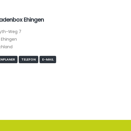
ladenbox Ehingen
yth-Weg 7
 Ehingen
chland
NPLANER
TELEFON
E-MAIL