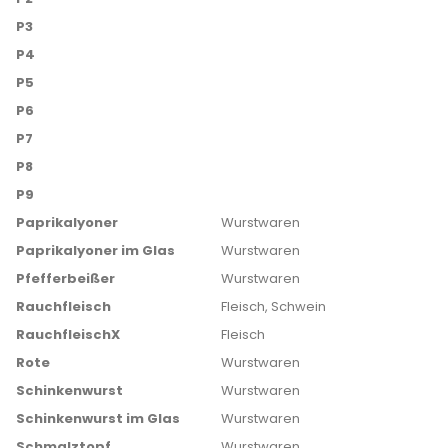
P3
P4
P5
P6
P7
P8
P9
Paprikalyoner
Wurstwaren
Paprikalyoner im Glas
Wurstwaren
Pfefferbeißer
Wurstwaren
Rauchfleisch
Fleisch, Schwein
RauchfleischX
Fleisch
Rote
Wurstwaren
Schinkenwurst
Wurstwaren
Schinkenwurst im Glas
Wurstwaren
Schmalztopf
Wurstwaren