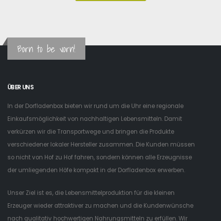
Born to be vorn!
ÜBER UNS
In der Dorfladenbox bieten wir rund um die Uhr eine regionale
Einkaufsmöglichkeit von nachhaltigen Lebensmitteln. Damit
verkürzen wir die Transportwege und bringen die Produkte
verschiedener lokaler Hersteller zusammen. Die Kunden müssen
so nicht von Hof zu Hof fahren, sondern können alle Erzeugnisse
der umliegenden Höfe kompakt in der Dorfladenbox erwerben.
Unser Ziel ist es, die Lebensmittelproduktion für die kleinen
Erzeuger wieder attraktiver zu machen und die Kundenwünsche
nach qualitativ hochwertigen Nahrungsmitteln zu erfüllen. Wir