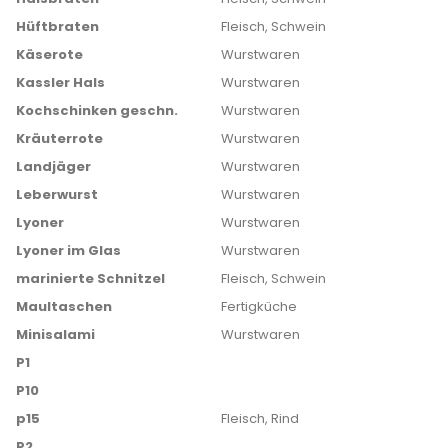
Hüftbraten
Fleisch, Schwein
Käserote
Wurstwaren
Kassler Hals
Wurstwaren
Kochschinken geschn.
Wurstwaren
Kräuterrote
Wurstwaren
Landjäger
Wurstwaren
Leberwurst
Wurstwaren
Lyoner
Wurstwaren
Lyoner im Glas
Wurstwaren
marinierte Schnitzel
Fleisch, Schwein
Maultaschen
Fertigküche
Minisalami
Wurstwaren
P1
P10
p15
Fleisch, Rind
P2