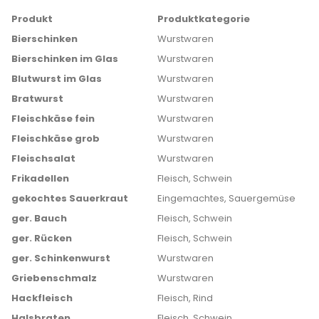
Produkt
Produktkategorie
Bierschinken
Wurstwaren
Bierschinken im Glas
Wurstwaren
Blutwurst im Glas
Wurstwaren
Bratwurst
Wurstwaren
Fleischkäse fein
Wurstwaren
Fleischkäse grob
Wurstwaren
Fleischsalat
Wurstwaren
Frikadellen
Fleisch, Schwein
gekochtes Sauerkraut
Eingemachtes, Sauergemüse
ger. Bauch
Fleisch, Schwein
ger. Rücken
Fleisch, Schwein
ger. Schinkenwurst
Wurstwaren
Griebenschmalz
Wurstwaren
Hackfleisch
Fleisch, Rind
Halsbraten
Fleisch, Schwein