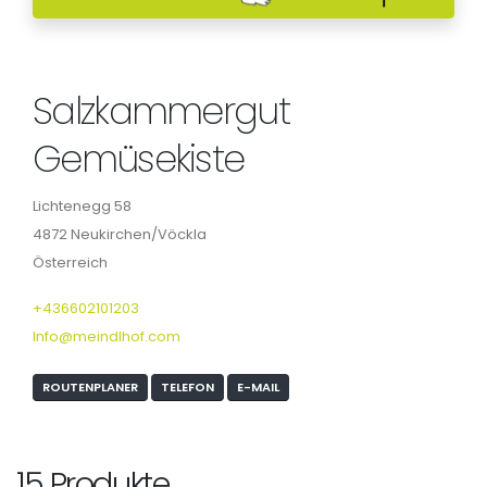
Salzkammergut
Gemüsekiste
Lichtenegg 58
4872 Neukirchen/Vöckla
Österreich
+436602101203
Info@meindlhof.com
ROUTENPLANER
TELEFON
E-MAIL
15 Produkte