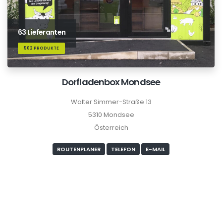
63 Lieferanten
502 PRODUKTE
Dorfladenbox Mondsee
Walter Simmer-Straße 13
5310 Mondsee
Österreich
ROUTENPLANER
TELEFON
E-MAIL