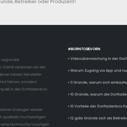
Kunde, Betreiber oder Produzent!
#BORNTOBEVORN
» Videoüberwachung in der Dor
e regionale
. Damit verkürzen wir die
» Warum Zugang via App und nur
ner lokaler Hersteller
Hof fahren, sondern
» 11 Gründe, warum sich einkaufe
mpakt in der Dorfladenbox
» 10 Gründe, warum die Dorflade
» 10 Vorteile der Dorfladenbox fü
e kleinen Erzeuger wieder
 qualitativ hochwertigen
» 12 gute Gründe sich als Betrei
 smarte technische Lösungen