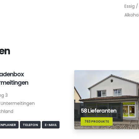
Essig /
Alkoho
xen
ladenbox
rmeitingen
ng 3
 Untermeitingen
58 Lieferanten
chland
763 PRODUKTE
NPLANER
TELEFON
E-MAIL