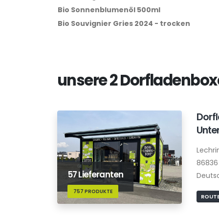
Bio Sonnenblumenöl 500ml
Bio Souvignier Gries 2024 - trocken
unsere 2 Dorfladenbo
Dorf
Unte
Lechri
86836
57 Lieferanten
Deuts
757 PRODUKTE
ROUTE