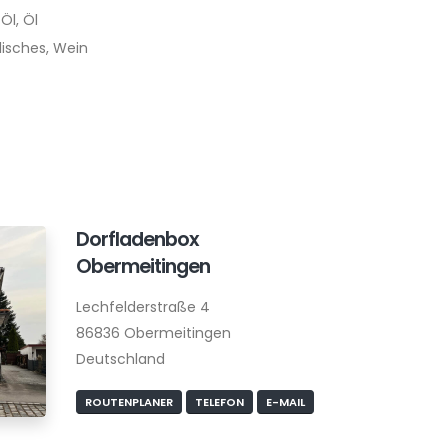
 Öl, Öl
lisches, Wein
Dorfladenbox
Obermeitingen
Lechfelderstraße 4
86836 Obermeitingen
Deutschland
ROUTENPLANER
TELEFON
E-MAIL