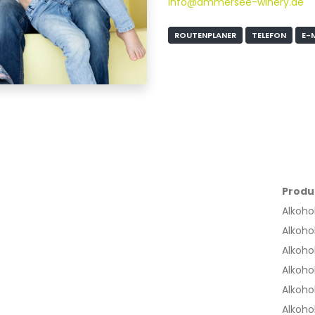
info@ammersee-winery.de
ROUTENPLANER
TELEFON
E-
Produ
Alkoho
Alkoho
Alkoho
Alkoho
Alkoho
Alkoho