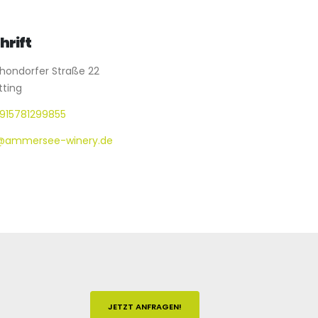
hrift
hondorfer Straße 22
tting
915781299855
@ammersee-winery.de
JETZT ANFRAGEN!