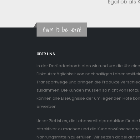
Egal ob als 
Born to be vorn!
ÜBER UNS
In der Dorfladenbox bieten wir rund um die Uhr ein
Einkaufsmöglichkeit von nachhaltigen Lebensmitteln
Transportwege und bringen die Produkte verschiede
zusammen. Die Kunden müssen so nicht von Hof zu 
können alle Erzeugnisse der umliegenden Höfe ko
erwerben.
Unser Ziel ist es, die Lebensmittelproduktion für di
attraktiver zu machen und die Kundenwünsche nach
Nahrungsmitteln zu erfüllen. Wir setzen dabei auf