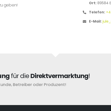
Ort:
89584 E
zu geben!
Telefon:
+4
E-Mail:
jule
ung
für die
Direktvermarktung
!
Kunde, Betreiber oder Produzent!