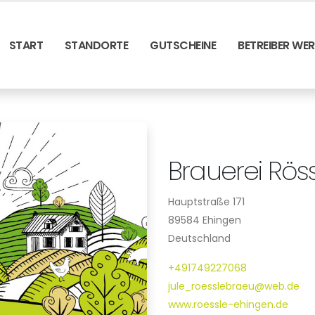
START
STANDORTE
GUTSCHEINE
BETREIBER WE
Brauerei Rös
Hauptstraße 171
89584 Ehingen
Deutschland
+491749227068
jule_roesslebraeu@web.de
www.roessle-ehingen.de