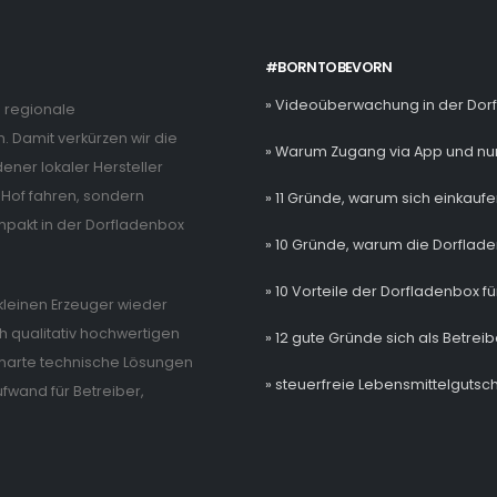
#BORNTOBEVORN
» Videoüberwachung in der Dor
e regionale
. Damit verkürzen wir die
» Warum Zugang via App und nur
ner lokaler Hersteller
Hof fahren, sondern
» 11 Gründe, warum sich einkaufe
mpakt in der Dorfladenbox
» 10 Gründe, warum die Dorflade
» 10 Vorteile der Dorfladenbox fü
e kleinen Erzeuger wieder
 qualitativ hochwertigen
» 12 gute Gründe sich als Betrei
 smarte technische Lösungen
» steuerfreie Lebensmittelgutsch
wand für Betreiber,