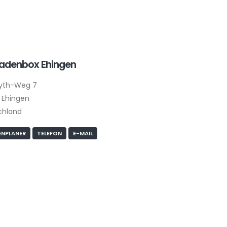
ladenbox Ehingen
yth-Weg 7
 Ehingen
chland
NPLANER
TELEFON
E-MAIL