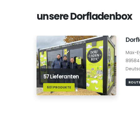
unsere Dorfladenbox
Dorf
Max-E
89584
Deuts
57 Lieferanten
ROUTE
601 PRODUKTE