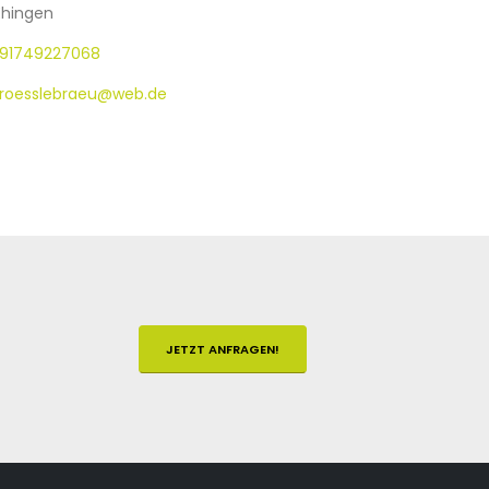
hingen
91749227068
_roesslebraeu@web.de
JETZT ANFRAGEN!