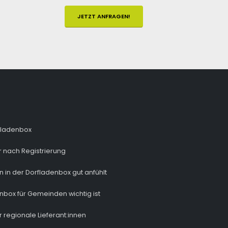
JETZT ANFRAGEN!
fladenbox
 nach Registrierung
n in der Dorfladenbox gut anfühlt
nbox für Gemeinden wichtig ist
r regionale Lieferant:innen