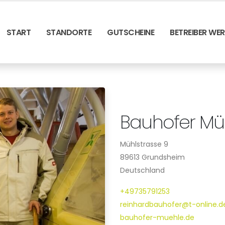
START
STANDORTE
GUTSCHEINE
BETREIBER WE
Bauhofer Mü
Mühlstrasse 9
89613 Grundsheim
Deutschland
+49735791253
reinhardbauhofer@t-online.d
bauhofer-muehle.de