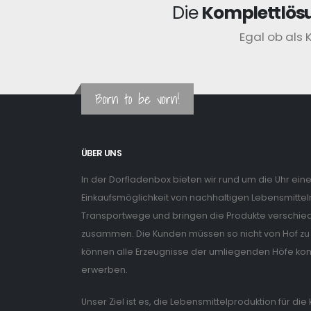
Die
Komplettlös
Egal ob als 
Born to be vorn!
ÜBER UNS
In der Dorfladenbox bieten wir rund um die Uhr ein
Einkaufsmöglichkeit von nachhaltigen Lebensmitteln
Transportwege und bringen die Produkte verschiede
zusammen. Die Kunden müssen so nicht von Hof zu 
können alle Erzeugnisse der umliegenden Höfe ko
erwerben.
Unser Ziel ist es, die Lebensmittelproduktion für di