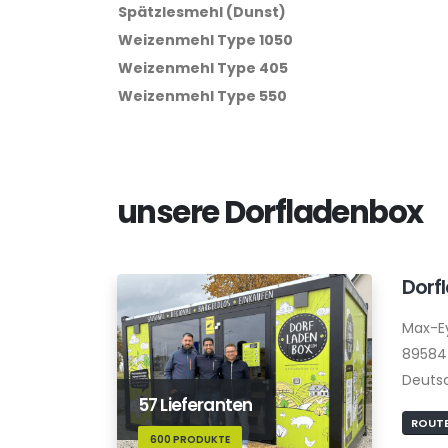
Spätzlesmehl (Dunst)
Weizenmehl Type 1050
Weizenmehl Type 405
Weizenmehl Type 550
unsere Dorfladenbox
Dorf
Max-E
89584
Deuts
57 Lieferanten
ROUTE
600 PRODUKTE