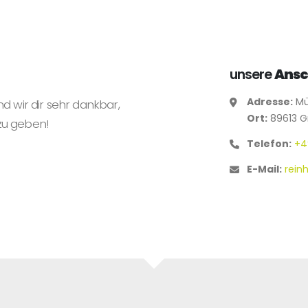
unsere
Ansc
Adresse:
Mü
nd wir dir sehr dankbar,
Ort:
89613 G
zu geben!
Telefon:
+4
E-Mail:
rein