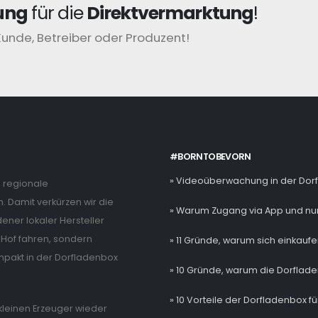
ung
für die
Direktvermarktung
!
Kunde, Betreiber oder Produzent!
#BORNTOBEVORN
» Videoüberwachung in der Dor
e regionale
. Damit verkürzen wir die
» Warum Zugang via App und nur
ner lokaler Hersteller
Hof fahren, sondern
» 11 Gründe, warum sich einkaufe
mpakt in der Dorfladenbox
» 10 Gründe, warum die Dorflade
» 10 Vorteile der Dorfladenbox fü
e kleinen Erzeuger wieder