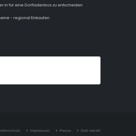
ber:in für eine Dorfladenbox zu entscheiden
eine - regional Einkaufen
Datenschutz
Impressum
Presse
Dorli dankt!