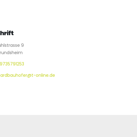
hrift
hlstrasse 9
rundsheim
9735791253
hardbauhofer@t-online.de