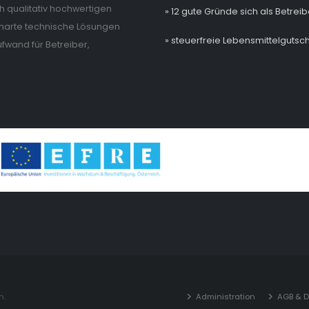
 qualitativ hochwertigen
» 12 gute Gründe sich als Betrei
 smarte technische Lösungen
» steuerfreie Lebensmittelgutsch
wand für Betreiber,
n.
Administration
AGB & 