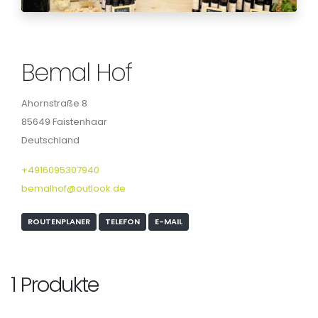
Bemal Hof
Ahornstraße 8
85649 Faistenhaar
Deutschland
+4916095307940
bemalhof@outlook.de
ROUTENPLANER
TELEFON
E-MAIL
1 Produkte