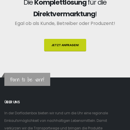
Die
Komplettlösung
für die
Direktvermarktung
!
Egal ob als Kunde, Betreiber oder Produzent!
JETZT ANFRAGEN!
Born to be vorn!
ÜBER UNS
In der Dorfladenbox bieten wir rund um die Uhr eine regionale
Einkaufsmöglichkeit von nachhaltigen Lebensmitteln. Damit
verkürzen wir die Transportwege und bringen die Produkte