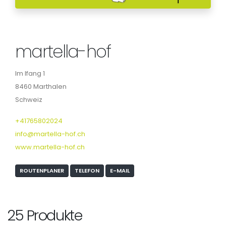
martella-hof
Im Ifang 1
8460 Marthalen
Schweiz
+41765802024
info@martella-hof.ch
www.martella-hof.ch
ROUTENPLANER
TELEFON
E-MAIL
25 Produkte