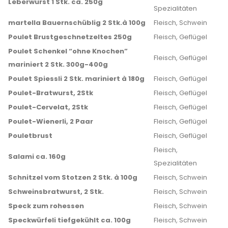
Leberwurst 1 Stk. ca. 250g
Spezialitäten
martella Bauernschüblig 2 Stk.à 100g
Fleisch, Schwein
Poulet Brustgeschnetzeltes 250g
Fleisch, Geflügel
Poulet Schenkel “ohne Knochen”
Fleisch, Geflügel
mariniert 2 Stk. 300g-400g
Poulet Spiessli 2 Stk. mariniert à 180g
Fleisch, Geflügel
Poulet-Bratwurst, 2Stk
Fleisch, Geflügel
Poulet-Cervelat, 2Stk
Fleisch, Geflügel
Poulet-Wienerli, 2 Paar
Fleisch, Geflügel
Pouletbrust
Fleisch, Geflügel
Fleisch,
Salami ca. 160g
Spezialitäten
Schnitzel vom Stotzen 2 Stk. à 100g
Fleisch, Schwein
Schweinsbratwurst, 2 Stk.
Fleisch, Schwein
Speck zum rohessen
Fleisch, Schwein
Speckwürfeli tiefgekühlt ca. 100g
Fleisch, Schwein