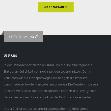
JETZT ANFRAGEN!
Born to be vorn!
ÜBER UNS
In der Dorfladenbox bieten wir rund um die Uhr eine regionale
Einkaufsmöglichkeit von nachhaltigen Lebensmitteln. Damit
verkürzen wir die Transportwege und bringen die Produkte
verschiedener lokaler Hersteller zusammen. Die Kunden müssen
so nicht von Hof zu Hof fahren, sondern können alle Erzeugnisse
der umliegenden Höfe kompakt in der Dorfladenbox erwerben.
Unser Ziel ist es, die Lebensmittelproduktion für die kleinen