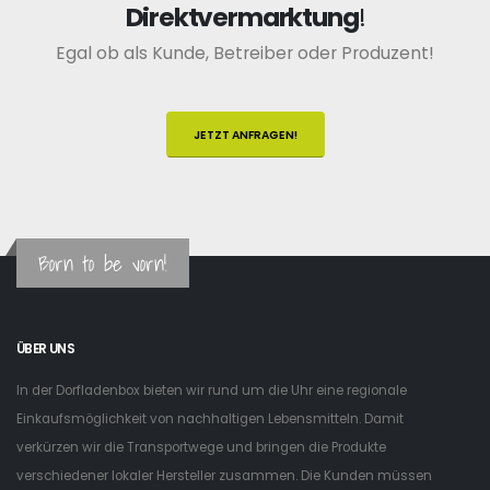
Direktvermarktung
!
Egal ob als Kunde, Betreiber oder Produzent!
JETZT ANFRAGEN!
Born to be vorn!
ÜBER UNS
In der Dorfladenbox bieten wir rund um die Uhr eine regionale
Einkaufsmöglichkeit von nachhaltigen Lebensmitteln. Damit
verkürzen wir die Transportwege und bringen die Produkte
verschiedener lokaler Hersteller zusammen. Die Kunden müssen