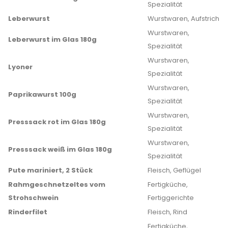
Spezialität
Leberwurst
Wurstwaren, Aufstrich
Wurstwaren,
Leberwurst im Glas 180g
Spezialität
Wurstwaren,
Lyoner
Spezialität
Wurstwaren,
Paprikawurst 100g
Spezialität
Wurstwaren,
Presssack rot im Glas 180g
Spezialität
Wurstwaren,
Presssack weiß im Glas 180g
Spezialität
Pute mariniert, 2 Stück
Fleisch, Geflügel
Rahmgeschnetzeltes vom
Fertigküche,
Strohschwein
Fertiggerichte
Rinderfilet
Fleisch, Rind
Fertigküche,