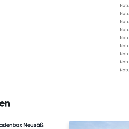
Nat
Nat
Nat
Nat
Nat
Nat
Nat
Nat
Nat
xen
ladenbox Neusäß