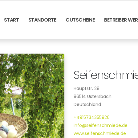
START
STANDORTE
GUTSCHEINE
BETREIBER WE
Seifenschmi
Hauptstr. 28
86514 Ustersbach
Deutschland
+4915734355926
info@seifenschmiede.de
www.seifenschmiede.de