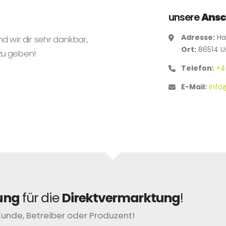
unsere
Ansc
Adresse:
Hau
nd wir dir sehr dankbar,
Ort:
86514 U
zu geben!
Telefon:
+4
E-Mail:
info
ung
für die
Direktvermarktung
!
Kunde, Betreiber oder Produzent!