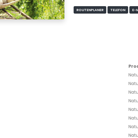
ROUTENPLANER
TELEFON
E-
Pro
Nat
Nat
Nat
Nat
Nat
Nat
Natu
Nat