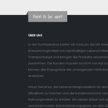
Born to be vorn!
ÜBER UNS
In der Dorfladenbox bieten wir rund um die Uhr ein
Einkaufsmöglichkeit von nachhaltigen Lebensmitteln
Transportwege und bringen die Produkte verschiede
zusammen. Die Kunden müssen so nicht von Hof zu 
können alle Erzeugnisse der umliegenden Höfe ko
erwerben.
Unser Ziel ist es, die Lebensmittelproduktion für di
attraktiver zu machen und die Kundenwünsche nach
Nahrungsmitteln zu erfüllen. Wir setzen dabei auf
und einen hohen Automatisierungsgrad, um den Auf