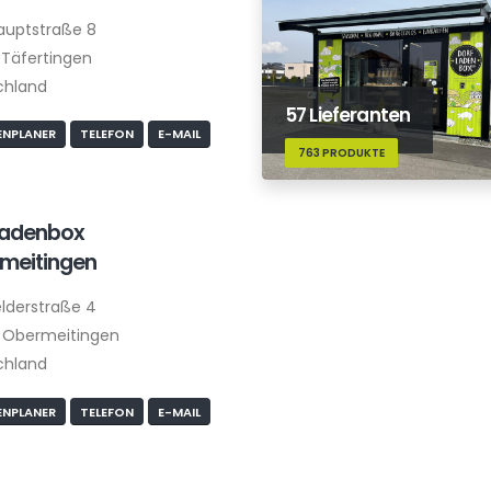
auptstraße 8
Täfertingen
chland
57 Lieferanten
NPLANER
TELEFON
E-MAIL
763 PRODUKTE
ladenbox
meitingen
lderstraße 4
 Obermeitingen
chland
NPLANER
TELEFON
E-MAIL