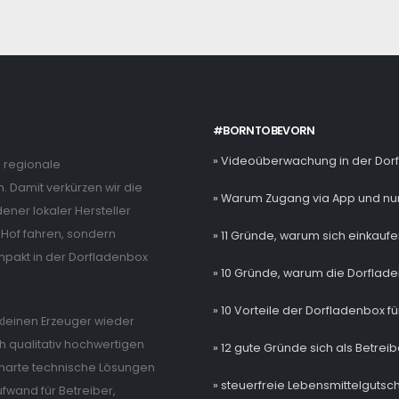
#BORNTOBEVORN
» Videoüberwachung in der Dor
e regionale
. Damit verkürzen wir die
» Warum Zugang via App und nur
ner lokaler Hersteller
Hof fahren, sondern
» 11 Gründe, warum sich einkaufe
mpakt in der Dorfladenbox
» 10 Gründe, warum die Dorflade
» 10 Vorteile der Dorfladenbox fü
e kleinen Erzeuger wieder
 qualitativ hochwertigen
» 12 gute Gründe sich als Betrei
 smarte technische Lösungen
» steuerfreie Lebensmittelgutsch
wand für Betreiber,