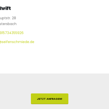
hrift
ptstr. 28
stersbach
915734355926
@seifenschmiede.de
JETZT ANFRAGEN!