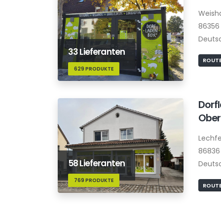
Weish
86356 
Deuts
33 Lieferanten
ROUTE
629 PRODUKTE
Dorf
Ober
Lechfe
86836
58 Lieferanten
Deuts
769 PRODUKTE
ROUTE