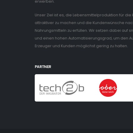
erwerben.
Unser Ziel ist es, die Lebensmittelproduktion für di
attraktiver zu machen und die Kundenwünsche nach
Nahrungsmitteln zu erfüllen. Wir setzen dabei auf
und einen hohen Automatisierungsgrad, um den Auf
Erzeuger und Kunden möglichst gering zu halten.
PARTNER