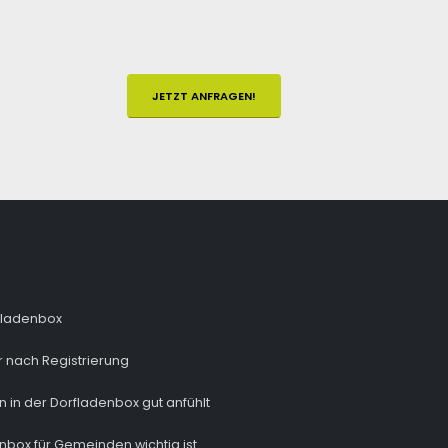
JETZT ANFRAGEN!
fladenbox
 nach Registrierung
n in der Dorfladenbox gut anfühlt
nbox für Gemeinden wichtig ist