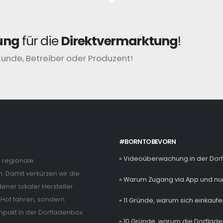
ung
für die
Direktvermarktung
!
Kunde, Betreiber oder Produzent!
#BORNTOBEVORN
» Videoüberwachung in der Dor
e regionale
. Damit verkürzen wir die
» Warum Zugang via App und nur
ner lokaler Hersteller
Hof fahren, sondern
» 11 Gründe, warum sich einkaufe
mpakt in der Dorfladenbox
» 10 Gründe, warum die Dorflade