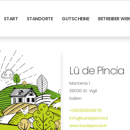
START
STANDORTE
GUTSCHEINE
BETREIBER WE
Lü de Pincia
Mantena 1
39030 St. Vigil
Italien
+393393559676
info@luedepincia.it
www.luedepincia.it