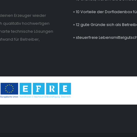
» 10 Vorteile der Dorfladenbox fü
e kleinen Erzeuger wieder
 qualitativ hochwertigen
» 12 gute Gründe sich als Betrei
 smarte technische Lösungen
» steuerfreie Lebensmittelgutsch
wand für Betreiber,