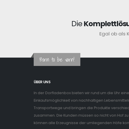
Die
Komplettlös
Egal ob als 
Born to be vorn!
ÜBER UNS
In der Dorfladenbox bieten wir rund um die Uhr ein
Einkaufsmöglichkeit von nachhaltigen Lebensmitteln
Transportwege und bringen die Produkte verschiede
zusammen. Die Kunden müssen so nicht von Hof zu 
können alle Erzeugnisse der umliegenden Höfe ko