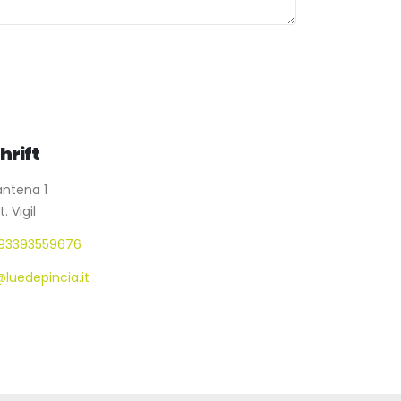
hrift
ntena 1
. Vigil
93393559676
@luedepincia.it