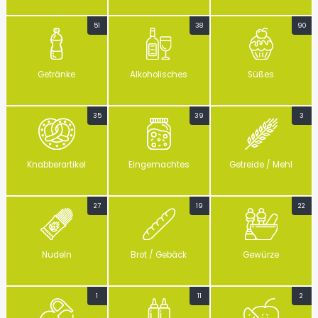
51
38
90
Getränke
Alkoholisches
Süßes
35
39
3
Knabberartikel
Eingemachtes
Getreide / Mehl
27
19
22
Nudeln
Brot / Gebäck
Gewürze
1
11
2