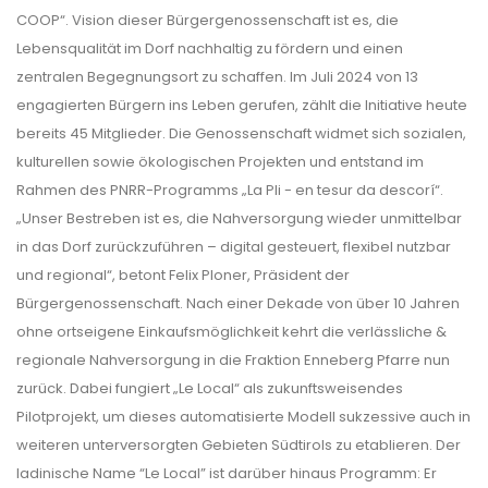
COOP“. Vision dieser Bürgergenossenschaft ist es, die
Lebensqualität im Dorf nachhaltig zu fördern und einen
zentralen Begegnungsort zu schaffen. Im Juli 2024 von 13
engagierten Bürgern ins Leben gerufen, zählt die Initiative heute
bereits 45 Mitglieder. Die Genossenschaft widmet sich sozialen,
kulturellen sowie ökologischen Projekten und entstand im
Rahmen des PNRR-Programms „La Pli - en tesur da descorí“.
„Unser Bestreben ist es, die Nahversorgung wieder unmittelbar
in das Dorf zurückzuführen – digital gesteuert, flexibel nutzbar
und regional“, betont Felix Ploner, Präsident der
Bürgergenossenschaft. Nach einer Dekade von über 10 Jahren
ohne ortseigene Einkaufsmöglichkeit kehrt die verlässliche &
regionale Nahversorgung in die Fraktion Enneberg Pfarre nun
zurück. Dabei fungiert „Le Local“ als zukunftsweisendes
Pilotprojekt, um dieses automatisierte Modell sukzessive auch in
weiteren unterversorgten Gebieten Südtirols zu etablieren. Der
ladinische Name “Le Local” ist darüber hinaus Programm: Er