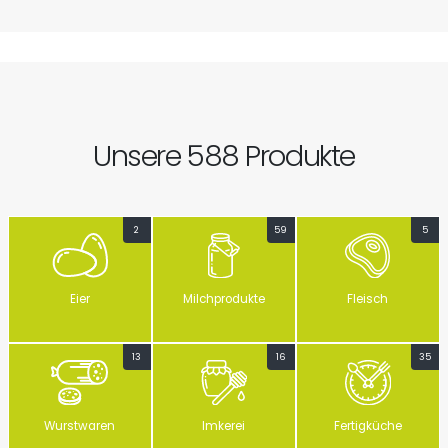
Unsere 588 Produkte
2
59
5
Eier
Milchprodukte
Fleisch
13
16
35
Wurstwaren
Imkerei
Fertigküche