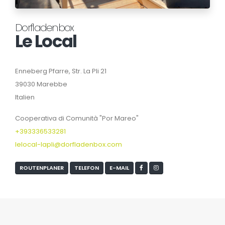
Dorfladenbox
Le Local
Enneberg Pfarre, Str. La Pli 21
39030 Marebbe
Italien
Cooperativa di Comunità "Por Mareo"
+393336533281
lelocal-lapli@dorfladenbox.com
ROUTENPLANER
TELEFON
E-MAIL