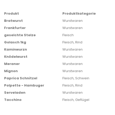
Produkt
Produktkategorie
Bratwurst
Wurstwaren
Frankfurter
Wurstwaren
geselchte Stelze
Fleisch
Golasch 1kg
Fleisch, Rind
Kaminwurzn
Wurstwaren
Knödelwurst
Wurstwaren
Meraner
Wurstwaren
Mignon
Wurstwaren
Paprica Schnitzel
Fleisch, Schwein
Polpette - Hambuger
Fleisch, Rind
Serveladen
Wurstwaren
Tacchino
Fleisch, Geflügel