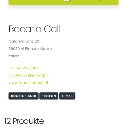
Bocaria Call
Catarina Lanz 20
39030 Al Plan de Mareo
Italien
+393492533062
info@macelleriacall.it
www.macelleriacall.it
ROUTENPLANER
TELEFON
E-MAIL
12 Produkte