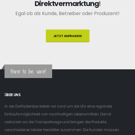
Direktvermarktung
!
Egal ob als Kunde, Betreiber oder Produzent!
JETZT ANFRAGEN!
Born to be vorn!
ÜBER UNS
In der Dorfladenbox bieten wir rund um die Uhr eine regionale
Einkaufsmöglichkeit von nachhaltigen Lebensmitteln. Damit
verkürzen wir die Transportwege und bringen die Produkte
verschiedener lokaler Hersteller zusammen. Die Kunden müssen