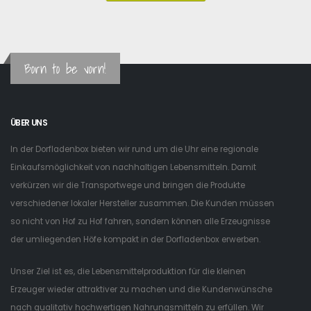
Born to be vorn!
ÜBER UNS
In der Dorfladenbox bieten wir rund um die Uhr eine regionale
Einkaufsmöglichkeit von nachhaltigen Lebensmitteln. Damit
verkürzen wir die Transportwege und bringen die Produkte
verschiedener lokaler Hersteller zusammen. Die Kunden müssen
so nicht von Hof zu Hof fahren, sondern können alle Erzeugnisse
der umliegenden Höfe kompakt in der Dorfladenbox erwerben.
Unser Ziel ist es, die Lebensmittelproduktion für die kleinen
Erzeuger wieder attraktiver zu machen und die Kundenwünsche
nach qualitativ hochwertigen Nahrungsmitteln zu erfüllen. Wir