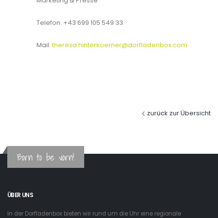
Marketing & Presse
Telefon: +43 699 105 549 33
Mail:
theresa.hinterkoerner@dorfladenbox.com
zurück zur Übersicht
Born to be vorn!
ÜBER UNS
In der Dorfladenbox bieten wir rund um die Uhr eine regionale