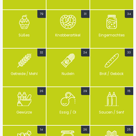
79
31
34
Süßes
Knabberartikel
Eingemachtes
32
24
33
Getreide / Mehl
Nudeln
Brot / Gebäck
26
29
15
Gewürze
Essig / Öl
Saucen / Senf
14
26
25