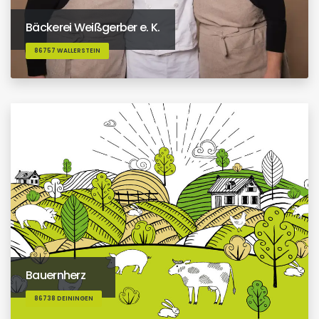
Bäckerei Weißgerber e. K.
86757 WALLERSTEIN
Bauernherz
86738 DEININGEN