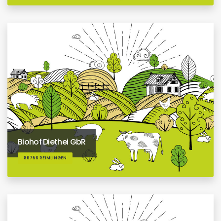
Biohof Diethei GbR
86756 REIMLINGEN