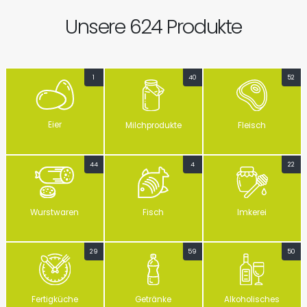
Unsere 624 Produkte
1
40
52
Eier
Milchprodukte
Fleisch
44
4
22
Wurstwaren
Fisch
Imkerei
29
59
50
Fertigküche
Getränke
Alkoholisches